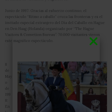
Junio de 1997: Gracias al esfuerzo continuo, el
espectáculo “Ritmo a caballo” cruza las fronteras y es el
invitado especial extranjero del Día del Caballo en Hague
en Den Haag (Holanda) organizado por “The Hague
Visitors & Convetion Bureau”. 70.000 visitantes vieron
este magnífico espectáculo.
8
de
May
o
de
199
8:
En