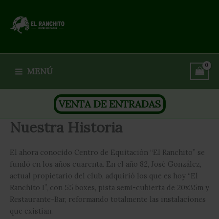
Ir
al
contenido
Club Hípico El Ranchito
MENÚ
VENTA DE ENTRADAS
Nuestra Historia
El ahora conocido Centro de Equitación “El Ranchito” se
fundó en los años cuarenta. En el año 82, José González,
actual propietario del club, adquirió los que es hoy “El
Ranchito I”, con 55 boxes, pista semi-cubierta de 20x35m y
Restaurante-Bar, reformando totalmente las instalaciones
que existían.