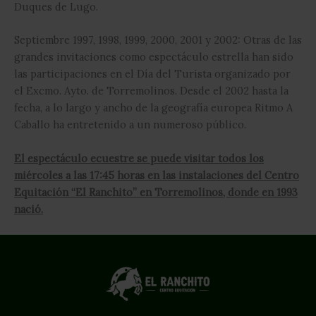
Duques de Lugo.
Septiembre 1997, 1998, 1999, 2000, 2001 y 2002: Otras de las
grandes invitaciones como espectáculo estrella han sido
las participaciones en el Día del Turista organizado por
el Excmo. Ayto. de Torremolinos. Desde el 2002 hasta la
fecha, a lo largo y ancho de la geografía europea Ritmo A
Caballo ha entretenido a un numeroso público.
El espectáculo ecuestre se puede visitar todos los
miércoles a las 17:45 horas en las instalaciones del Centro
Equitación “El Ranchito” en Torremolinos, donde en 1993
nació.