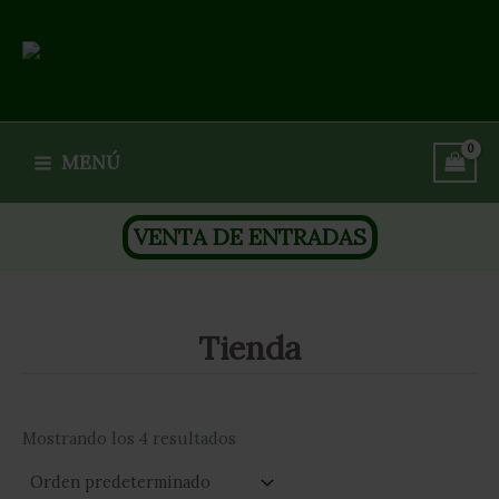
Ir
al
contenido
Club Hípico El Ranchito
MENÚ
VENTA DE ENTRADAS
Tienda
Mostrando los 4 resultados