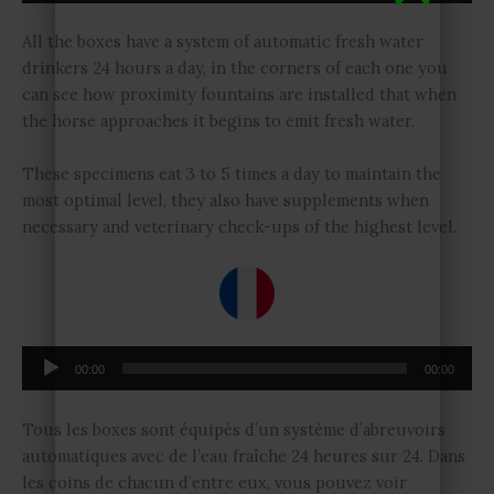
audio
All the boxes have a system of automatic fresh water
drinkers 24 hours a day, in the corners of each one you
can see how proximity fountains are installed that when
the horse approaches it begins to emit fresh water.
These specimens eat 3 to 5 times a day to maintain the
most optimal level, they also have supplements when
necessary and veterinary check-ups of the highest level.
Reproductor
00:00
00:00
de
audio
Tous les boxes sont équipés d’un système d’abreuvoirs
automatiques avec de l’eau fraîche 24 heures sur 24. Dans
les coins de chacun d’entre eux, vous pouvez voir